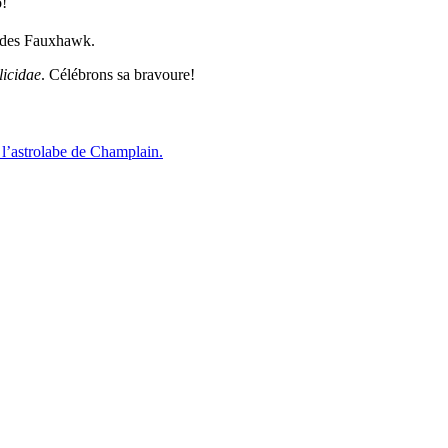
o!
e des Fauxhawk.
licidae
. Célébrons sa bravoure!
l’astrolabe de Champlain.