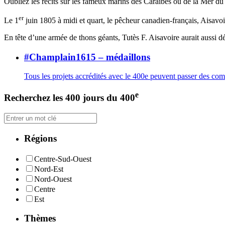
Oubliez les récits sur les fameux marins des Caraïbes ou de la Mer du N
er
Le 1
juin 1805 à midi et quart, le pêcheur canadien-français, Aisav
En tête d’une armée de thons géants, Tutès F. Aisavoire aurait aussi 
#Champlain1615 – médaillons
Tous les projets accrédités avec le 400e peuvent passer des c
e
Recherchez les 400 jours du 400
Régions
Centre-Sud-Ouest
Nord-Est
Nord-Ouest
Centre
Est
Thèmes