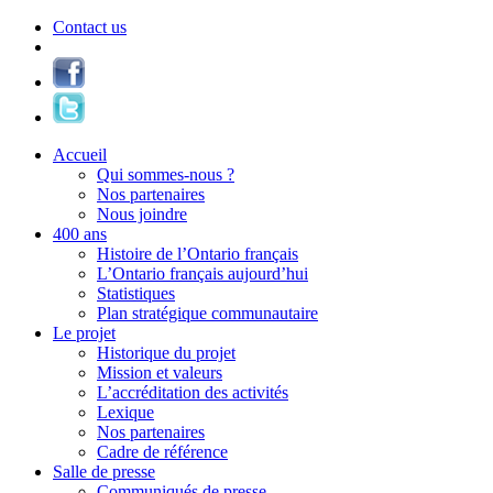
Contact us
Accueil
Qui sommes-nous ?
Nos partenaires
Nous joindre
400 ans
Histoire de l’Ontario français
L’Ontario français aujourd’hui
Statistiques
Plan stratégique communautaire
Le projet
Historique du projet
Mission et valeurs
L’accréditation des activités
Lexique
Nos partenaires
Cadre de référence
Salle de presse
Communiqués de presse