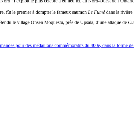
ord : l’exploit le plus célèbre a eu lieu ici, au Nord-Ouest de l’Ontari
oire, fût le premier à dompter le fameux saumon
Le Fumé
dans la rivièr
défendu le village Onsen Moquestu, près de Upsala, d’une attaque de
Cu
ommandes pour des médaillons commémoratifs du 400e, dans la forme de 