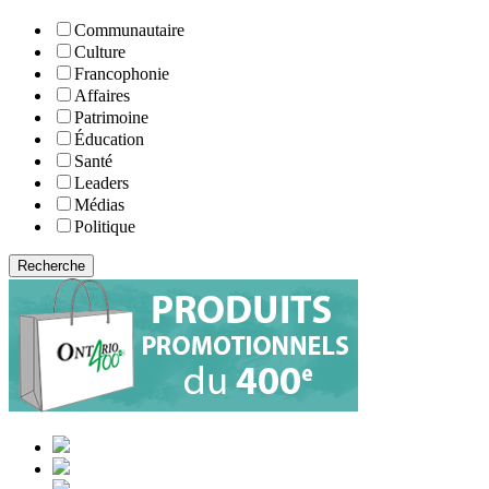
Communautaire
Culture
Francophonie
Affaires
Patrimoine
Éducation
Santé
Leaders
Médias
Politique