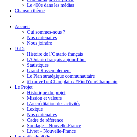
Le 400e dans les médias
Chanson thème
Accueil
Qui sommes-nous ?
Nos partenaires
Nous joindre
1615
Histoire de l’Ontario français
L’Ontario français aujourd’hui
Statistiques
Grand Rassemblement
Le Plan stratégique communautaire
#TrouveTonChamplain / #FindYourChamplain
Le Projet
Historique du projet
Mission et valeurs
L’accréditation des activités
Lexique
Nos partenaires
Cadre de référence
Sondage – Nouvelle-France
Livret – Nouvelle-France
Les outils du 400e