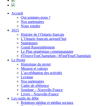
Accueil
Qui sommes-nous ?
Nos partenaires
Nous joindre
1615
Histoire de l’Ontario français
L’Ontario français aujourd’hui
Statistiques
Grand Rassemblement
Le Plan stratégique communautaire
#TrouveTonChamplain / #FindYourChamplain
Le Projet
Historique du projet
Mission et valeurs
L’accréditation des activités
Lexique
Nos partenaires
Cadre de référence
Sondage – Nouvelle-France
Livret – Nouvelle-France
Les outils du 400e
Relations médias et médias sociaux