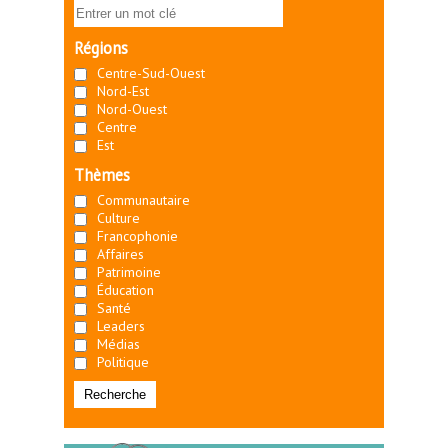
Régions
Centre-Sud-Ouest
Nord-Est
Nord-Ouest
Centre
Est
Thèmes
Communautaire
Culture
Francophonie
Affaires
Patrimoine
Éducation
Santé
Leaders
Médias
Politique