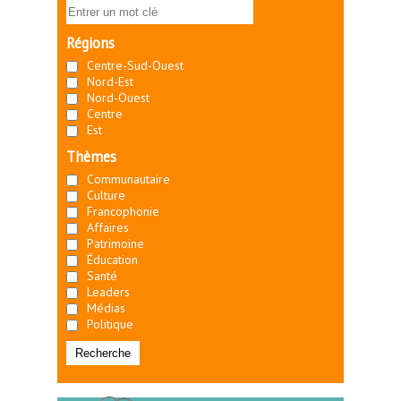
Régions
Centre-Sud-Ouest
Nord-Est
Nord-Ouest
Centre
Est
Thèmes
Communautaire
Culture
Francophonie
Affaires
Patrimoine
Éducation
Santé
Leaders
Médias
Politique