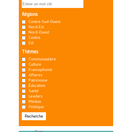
Régions
Centre-Sud-Ouest
Nord-Est
Nord-Ouest
Centre
Est
Thèmes
Communautaire
Culture
Francophonie
Affaires
Patrimoine
Éducation
Santé
Leaders
Médias
Politique