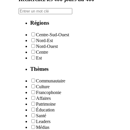
Régions
Centre-Sud-Ouest
Nord-Est
Nord-Ouest
Centre
Est
Thèmes
Communautaire
Culture
Francophonie
Affaires
Patrimoine
Éducation
Santé
Leaders
Médias