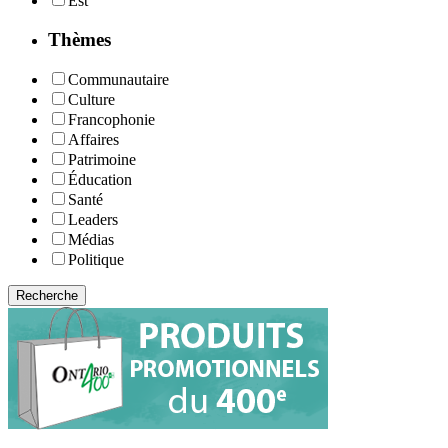
Est
Thèmes
Communautaire
Culture
Francophonie
Affaires
Patrimoine
Éducation
Santé
Leaders
Médias
Politique