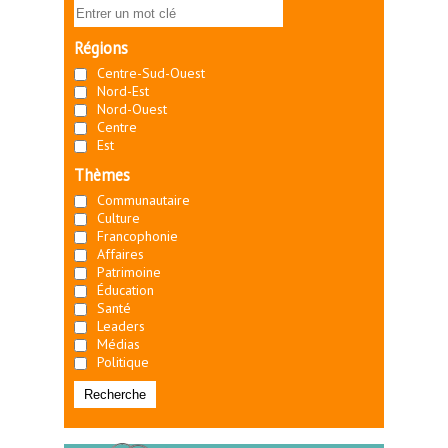
Régions
Centre-Sud-Ouest
Nord-Est
Nord-Ouest
Centre
Est
Thèmes
Communautaire
Culture
Francophonie
Affaires
Patrimoine
Éducation
Santé
Leaders
Médias
Politique