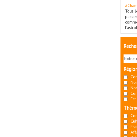
#Cham
Tous l
passe
commé
l’astr
Recher
Régio
Cen
Nor
Nor
Cen
Est
Thèm
Co
Cul
Fra
Aff