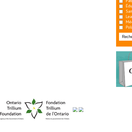
Pat
Édu
San
Lea
Mé
Pol