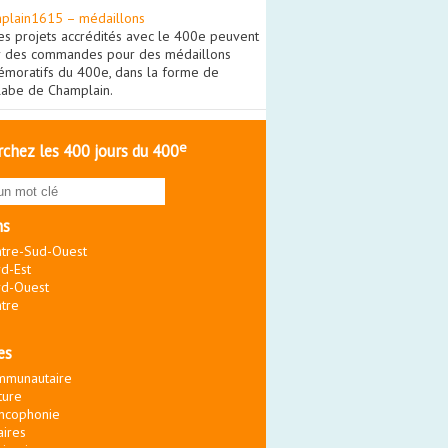
plain1615 – médaillons
es projets accrédités avec le 400e peuvent
r des commandes pour des médaillons
moratifs du 400e, dans la forme de
olabe de Champlain.
e
chez les 400 jours du 400
ns
tre-Sud-Ouest
d-Est
d-Ouest
tre
es
mmunautaire
ture
ncophonie
aires