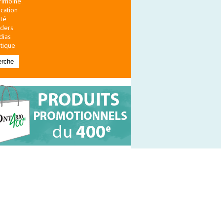
rimoine
cation
té
ders
dias
itique