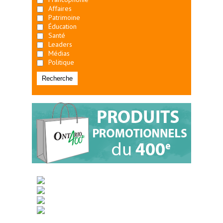
Affaires
Patrimoine
Éducation
Santé
Leaders
Médias
Politique