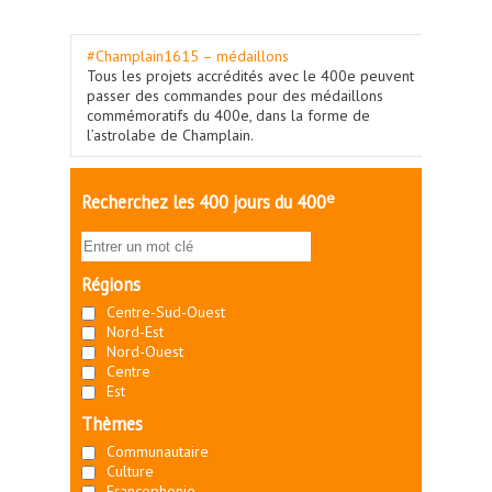
#Champlain1615 – médaillons
Tous les projets accrédités avec le 400e peuvent
passer des commandes pour des médaillons
commémoratifs du 400e, dans la forme de
l’astrolabe de Champlain.
e
Recherchez les 400 jours du 400
Régions
Centre-Sud-Ouest
Nord-Est
Nord-Ouest
Centre
Est
Thèmes
Communautaire
Culture
Francophonie