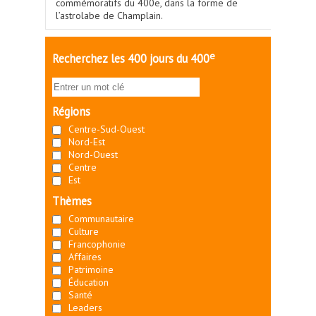
commémoratifs du 400e, dans la forme de
l’astrolabe de Champlain.
e
Recherchez les 400 jours du 400
Régions
Centre-Sud-Ouest
Nord-Est
Nord-Ouest
Centre
Est
Thèmes
Communautaire
Culture
Francophonie
Affaires
Patrimoine
Éducation
Santé
Leaders