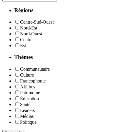
Régions
Centre-Sud-Ouest
Nord-Est
Nord-Ouest
Centre
Est
Thèmes
Communautaire
Culture
Francophonie
Affaires
Patrimoine
Éducation
Santé
Leaders
Médias
Politique