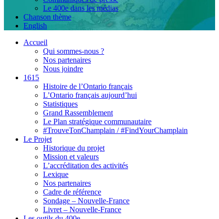
Le 400e dans les médias
Chanson thème
English
Accueil
Qui sommes-nous ?
Nos partenaires
Nous joindre
1615
Histoire de l’Ontario français
L’Ontario français aujourd’hui
Statistiques
Grand Rassemblement
Le Plan stratégique communautaire
#TrouveTonChamplain / #FindYourChamplain
Le Projet
Historique du projet
Mission et valeurs
L’accréditation des activités
Lexique
Nos partenaires
Cadre de référence
Sondage – Nouvelle-France
Livret – Nouvelle-France
Les outils du 400e