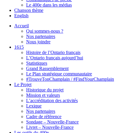
Le 400e dans les médias
Chanson thème
English
Accueil
Qui sommes-nous ?
Nos partenaires
Nous joindre
1615
Histoire de l’Ontario français
L’Ontario français aujourd’hui
Statistiques
Grand Rassemblement
Le Plan stratégique communautaire
#TrouveTonChamplain / #FindYourChamplain
Le Projet
Historique du projet
Mission et valeurs
L’accréditation des activités
Lexique
Nos partenaires
Cadre de référence
Sondage – Nouvelle-France
Livret – Nouvelle-France
Les outils du 400e