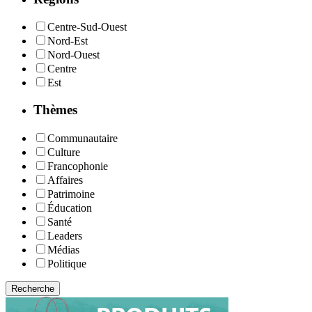
Centre-Sud-Ouest
Nord-Est
Nord-Ouest
Centre
Est
Thèmes
Communautaire
Culture
Francophonie
Affaires
Patrimoine
Éducation
Santé
Leaders
Médias
Politique