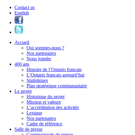
Contact us
English
Accueil
Qui sommes-nous ?
Nos partenaires
Nous joindre
400 ans
Histoire de l’Ontario français
L’Ontario français aujourd’hui
Statistiques
Plan stratégique communautaire
Le projet
Historique du projet
Mission et valeurs
L’accréditation des activités
Lexique
Nos partenaires
Cadre de référence
Salle de presse
Communiqués de presse