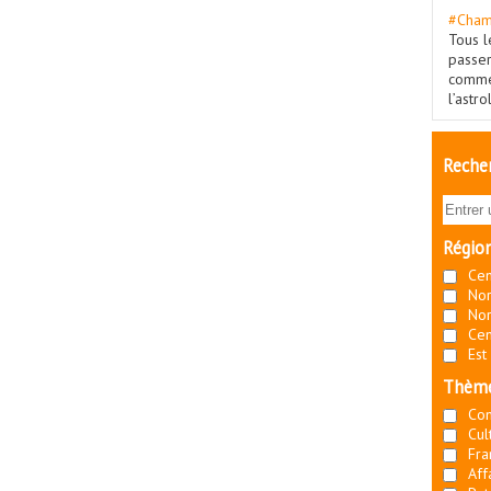
#Cham
Tous l
passe
commé
l’astr
Recher
Régio
Cen
Nor
Nor
Cen
Est
Thèm
Co
Cul
Fra
Aff