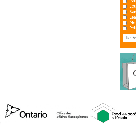
Pat
Édu
San
Lea
Mé
Pol