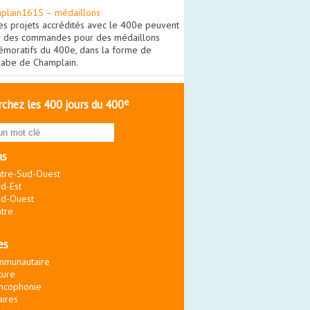
plain1615 – médaillons
es projets accrédités avec le 400e peuvent
r des commandes pour des médaillons
moratifs du 400e, dans la forme de
olabe de Champlain.
e
chez les 400 jours du 400
ns
tre-Sud-Ouest
d-Est
d-Ouest
tre
es
mmunautaire
ture
ncophonie
aires