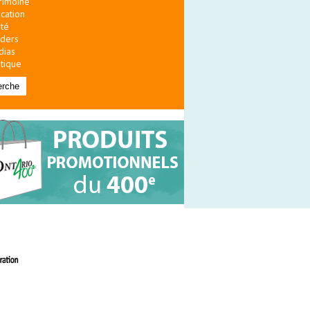
rimoine
cation
té
ders
dias
itique