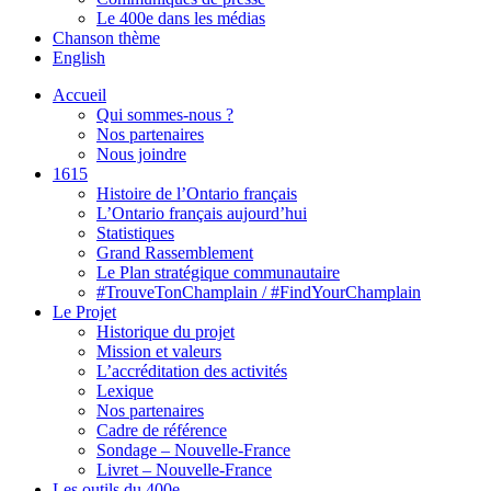
Le 400e dans les médias
Chanson thème
English
Accueil
Qui sommes-nous ?
Nos partenaires
Nous joindre
1615
Histoire de l’Ontario français
L’Ontario français aujourd’hui
Statistiques
Grand Rassemblement
Le Plan stratégique communautaire
#TrouveTonChamplain / #FindYourChamplain
Le Projet
Historique du projet
Mission et valeurs
L’accréditation des activités
Lexique
Nos partenaires
Cadre de référence
Sondage – Nouvelle-France
Livret – Nouvelle-France
Les outils du 400e