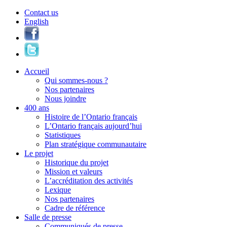
Contact us
English
Accueil
Qui sommes-nous ?
Nos partenaires
Nous joindre
400 ans
Histoire de l’Ontario français
L’Ontario français aujourd’hui
Statistiques
Plan stratégique communautaire
Le projet
Historique du projet
Mission et valeurs
L’accréditation des activités
Lexique
Nos partenaires
Cadre de référence
Salle de presse
Communiqués de presse