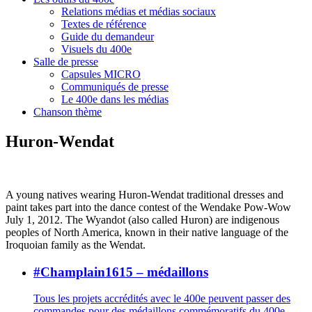
Relations médias et médias sociaux
Textes de référence
Guide du demandeur
Visuels du 400e
Salle de presse
Capsules MICRO
Communiqués de presse
Le 400e dans les médias
Chanson thème
Huron-Wendat
A young natives wearing Huron-Wendat traditional dresses and
paint takes part into the dance contest of the Wendake Pow-Wow
July 1, 2012. The Wyandot (also called Huron) are indigenous
peoples of North America, known in their native language of the
Iroquoian family as the Wendat.
#Champlain1615 – médaillons
Tous les projets accrédités avec le 400e peuvent passer des
commandes pour des médaillons commémoratifs du 400e,