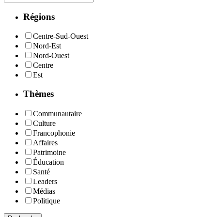
Régions
Centre-Sud-Ouest
Nord-Est
Nord-Ouest
Centre
Est
Thèmes
Communautaire
Culture
Francophonie
Affaires
Patrimoine
Éducation
Santé
Leaders
Médias
Politique