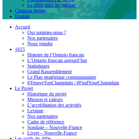
Le 400e dans les médias
Chanson thème
English
Accueil
Qui sommes-nous ?
Nos partenaires
Nous joindre
1615
Histoire de l’Ontario français
L’Ontario français aujourd’hui
Statistiques
Grand Rassemblement
Le Plan stratégique communautaire
#TrouveTonChamplain / #FindYourChamplain
Le Projet
Historique du projet
Mission et valeurs
L’accréditation des activités
Lexique
Nos partenaires
Cadre de référence
Sondage – Nouvelle-France
Livret – Nouvelle-France
Les outils du 400e