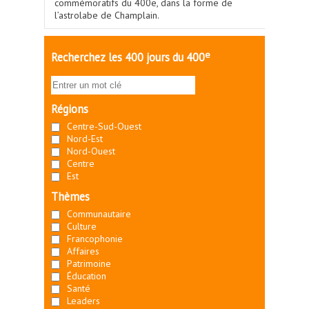
commémoratifs du 400e, dans la forme de
l’astrolabe de Champlain.
e
Recherchez les 400 jours du 400
Régions
Centre-Sud-Ouest
Nord-Est
Nord-Ouest
Centre
Est
Thèmes
Communautaire
Culture
Francophonie
Affaires
Patrimoine
Éducation
Santé
Leaders