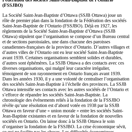
(FSSJBO)
La Société Saint-Jean-Baptiste d’Ottawa (SSJB Ottawa) joue un
rôle de premier plan dans la fondation de la Fédération des sociétés
Saint-Jean-Baptiste de l’Ontario (FSSJBO). Déjà en 1927, les
règlements de la Société Saint-Jean-Baptiste d’Ottawa (SSJB
Ottawa) stipulent que l’organisation se compose d’un Bureau central
et de sections paroissiales, une dans chacune des paroisses
canadiennes-françaises de la province d’Ontario. D’autres villages et
d’autres villes de l’Ontario ont eu leur société Saint-Jean-Baptiste
avant 1939. Certaines organisations semblent solides et durables,
d’autres sont éphémères. La SSJB Ottawa a des contacts avec ces
diverses organisations, qui malgré leur caractère irrégulier,
témoignent de son rayonnement en Ontario français avant 1939.
Dans les années 1930, il y a une volonté de centraliser l’organisation
des sociétés Saint-Jean-Baptiste à l’échelle des provinces. La SSJB
Ottawa intensifie ses contacts avec les autres sociétés de l’Ontario et
s’efforce de répandre les sociétés Saint-Jean-Baptiste. La
chronologie des événements reliés à la fondation de la FSSJBO
révèle qu’une résolution est d’abord votée en 1938 par la SSJB
Ottawa en faveur d’une « union morale » entre les sociétés Saint-
Jean-Baptiste existantes et en faveur de la fondation de nouvelles
sociétés en Ontario. On laisse donc à la SSJB Ottawa le soin
d’organiser la fondation de la FSSJBO. La crise économique sévit,
ce qui ne facilite pas les choses. Les difficultés économiques