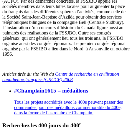
(ACFO). Par des démarches concrètes, la FSSJBO appuie ses
sociétés membres dans leurs luttes locales pour augmenter la place
du français dans les différentes sphères d’activités, comme celle de
la Société Saint-Jean-Baptiste d’Azilda pour obtenir des services
téléphoniques bilingues de la compagnie Bell (Centrale Sudbury).
L’instauration d’un concours d’histoire du Canada figure aussi au
palmarès des réalisations de la FSSJBO. Outre ses congrès
généraux, qui ont généralement lieu tous les trois ans, la FSSJBO
organise aussi des congrès régionaux. Le premier congrès régional
organisé par la FSSJBO a lieu dans le Nord, à Ansonville en octobre
1956.
Articles tirés du site Web du
Centre de recherche en civilisation
canadienne-française (CRCCF) 2003
#Champlain1615 – médaillons
Tous les projets accrédités avec le 400e peuvent passer des
commandes pour des médaillons commémoratifs du 400e,
dans la forme de l’astrolabe de Champlain.
e
Recherchez les 400 jours du 400