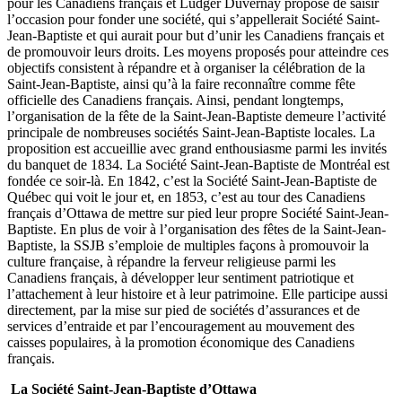
pour les Canadiens français et Ludger Duvernay propose de saisir
l’occasion pour fonder une société, qui s’appellerait Société Saint-
Jean-Baptiste et qui aurait pour but d’unir les Canadiens français et
de promouvoir leurs droits. Les moyens proposés pour atteindre ces
objectifs consistent à répandre et à organiser la célébration de la
Saint-Jean-Baptiste, ainsi qu’à la faire reconnaître comme fête
officielle des Canadiens français. Ainsi, pendant longtemps,
l’organisation de la fête de la Saint-Jean-Baptiste demeure l’activité
principale de nombreuses sociétés Saint-Jean-Baptiste locales. La
proposition est accueillie avec grand enthousiasme parmi les invités
du banquet de 1834. La Société Saint-Jean-Baptiste de Montréal est
fondée ce soir-là. En 1842, c’est la Société Saint-Jean-Baptiste de
Québec qui voit le jour et, en 1853, c’est au tour des Canadiens
français d’Ottawa de mettre sur pied leur propre Société Saint-Jean-
Baptiste. En plus de voir à l’organisation des fêtes de la Saint-Jean-
Baptiste, la SSJB s’emploie de multiples façons à promouvoir la
culture française, à répandre la ferveur religieuse parmi les
Canadiens français, à développer leur sentiment patriotique et
l’attachement à leur histoire et à leur patrimoine. Elle participe aussi
directement, par la mise sur pied de sociétés d’assurances et de
services d’entraide et par l’encouragement au mouvement des
caisses populaires, à la promotion économique des Canadiens
français.
La Société Saint-Jean-Baptiste d’Ottawa