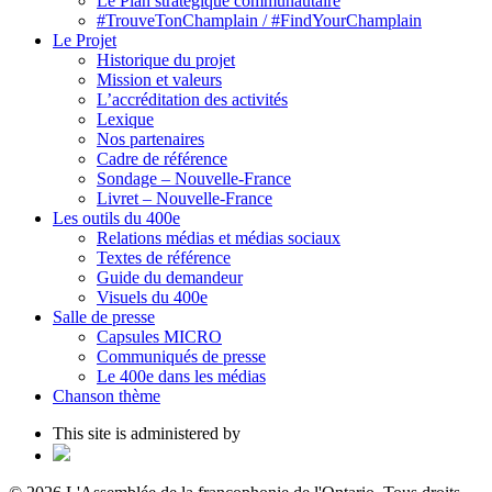
Le Plan stratégique communautaire
#TrouveTonChamplain / #FindYourChamplain
Le Projet
Historique du projet
Mission et valeurs
L’accréditation des activités
Lexique
Nos partenaires
Cadre de référence
Sondage – Nouvelle-France
Livret – Nouvelle-France
Les outils du 400e
Relations médias et médias sociaux
Textes de référence
Guide du demandeur
Visuels du 400e
Salle de presse
Capsules MICRO
Communiqués de presse
Le 400e dans les médias
Chanson thème
This site is administered by