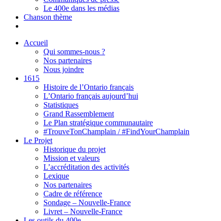
Le 400e dans les médias
Chanson thème
Accueil
Qui sommes-nous ?
Nos partenaires
Nous joindre
1615
Histoire de l’Ontario français
L’Ontario français aujourd’hui
Statistiques
Grand Rassemblement
Le Plan stratégique communautaire
#TrouveTonChamplain / #FindYourChamplain
Le Projet
Historique du projet
Mission et valeurs
L’accréditation des activités
Lexique
Nos partenaires
Cadre de référence
Sondage – Nouvelle-France
Livret – Nouvelle-France
Les outils du 400e