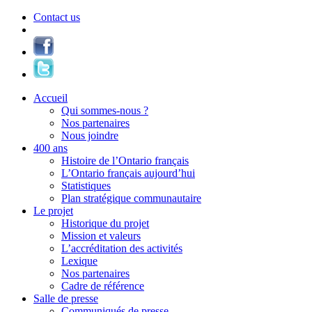
Contact us
Accueil
Qui sommes-nous ?
Nos partenaires
Nous joindre
400 ans
Histoire de l’Ontario français
L’Ontario français aujourd’hui
Statistiques
Plan stratégique communautaire
Le projet
Historique du projet
Mission et valeurs
L’accréditation des activités
Lexique
Nos partenaires
Cadre de référence
Salle de presse
Communiqués de presse