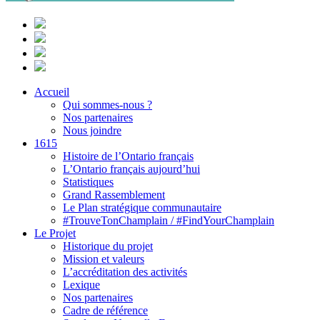
Accueil
Qui sommes-nous ?
Nos partenaires
Nous joindre
1615
Histoire de l’Ontario français
L’Ontario français aujourd’hui
Statistiques
Grand Rassemblement
Le Plan stratégique communautaire
#TrouveTonChamplain / #FindYourChamplain
Le Projet
Historique du projet
Mission et valeurs
L’accréditation des activités
Lexique
Nos partenaires
Cadre de référence