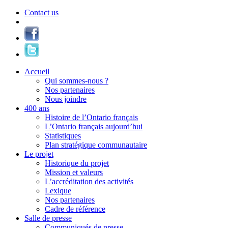
Contact us
Accueil
Qui sommes-nous ?
Nos partenaires
Nous joindre
400 ans
Histoire de l’Ontario français
L’Ontario français aujourd’hui
Statistiques
Plan stratégique communautaire
Le projet
Historique du projet
Mission et valeurs
L’accréditation des activités
Lexique
Nos partenaires
Cadre de référence
Salle de presse
Communiqués de presse