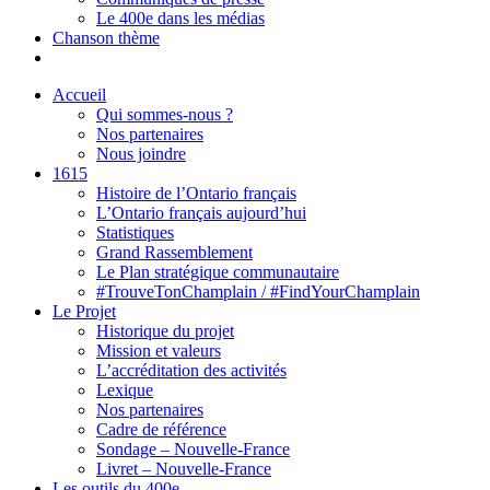
Le 400e dans les médias
Chanson thème
Accueil
Qui sommes-nous ?
Nos partenaires
Nous joindre
1615
Histoire de l’Ontario français
L’Ontario français aujourd’hui
Statistiques
Grand Rassemblement
Le Plan stratégique communautaire
#TrouveTonChamplain / #FindYourChamplain
Le Projet
Historique du projet
Mission et valeurs
L’accréditation des activités
Lexique
Nos partenaires
Cadre de référence
Sondage – Nouvelle-France
Livret – Nouvelle-France
Les outils du 400e