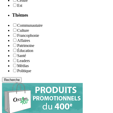
Centre
Est
Thèmes
Communautaire
Culture
Francophonie
Affaires
Patrimoine
Éducation
Santé
Leaders
Médias
Politique