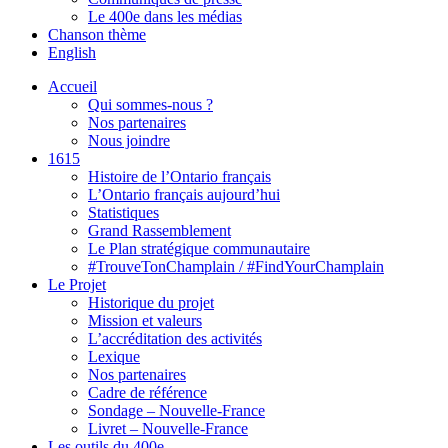
Le 400e dans les médias
Chanson thème
English
Accueil
Qui sommes-nous ?
Nos partenaires
Nous joindre
1615
Histoire de l’Ontario français
L’Ontario français aujourd’hui
Statistiques
Grand Rassemblement
Le Plan stratégique communautaire
#TrouveTonChamplain / #FindYourChamplain
Le Projet
Historique du projet
Mission et valeurs
L’accréditation des activités
Lexique
Nos partenaires
Cadre de référence
Sondage – Nouvelle-France
Livret – Nouvelle-France
Les outils du 400e