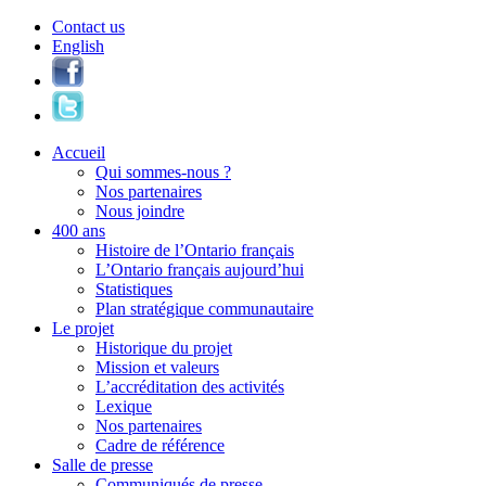
Contact us
English
Accueil
Qui sommes-nous ?
Nos partenaires
Nous joindre
400 ans
Histoire de l’Ontario français
L’Ontario français aujourd’hui
Statistiques
Plan stratégique communautaire
Le projet
Historique du projet
Mission et valeurs
L’accréditation des activités
Lexique
Nos partenaires
Cadre de référence
Salle de presse
Communiqués de presse