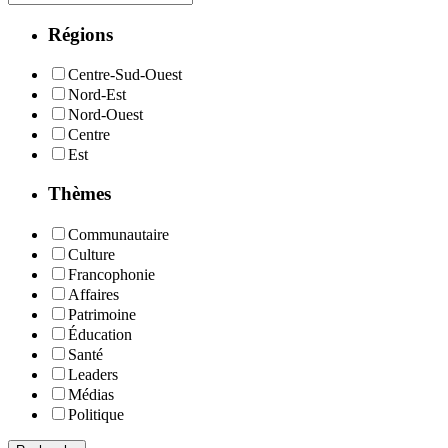
Régions
Centre-Sud-Ouest
Nord-Est
Nord-Ouest
Centre
Est
Thèmes
Communautaire
Culture
Francophonie
Affaires
Patrimoine
Éducation
Santé
Leaders
Médias
Politique