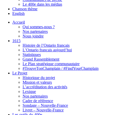
Le 400e dans les médias
Chanson thème
English
Accueil
Qui sommes-nous ?
Nos partenaires
Nous joindre
1615
Histoire de l’Ontario français
L’Ontario français aujourd’hui
Statistiques
Grand Rassemblement
Le Plan stratégique communautaire
#TrouveTonChamplain / #FindYourChamplain
Le Projet
Historique du projet
Mission et valeurs
L’accréditation des activités
Lexique
Nos partenaires
Cadre de référence
Sondage – Nouvelle-France
Livret – Nouvelle-France
Les outils du 400e