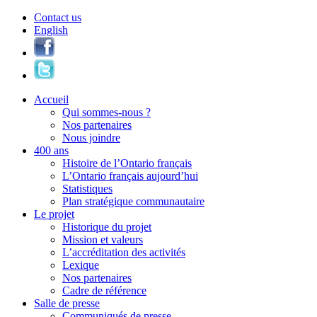
Contact us
English
Accueil
Qui sommes-nous ?
Nos partenaires
Nous joindre
400 ans
Histoire de l’Ontario français
L’Ontario français aujourd’hui
Statistiques
Plan stratégique communautaire
Le projet
Historique du projet
Mission et valeurs
L’accréditation des activités
Lexique
Nos partenaires
Cadre de référence
Salle de presse
Communiqués de presse