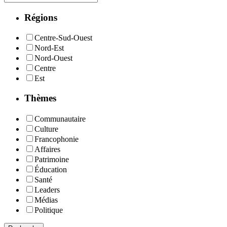
Régions
Centre-Sud-Ouest
Nord-Est
Nord-Ouest
Centre
Est
Thèmes
Communautaire
Culture
Francophonie
Affaires
Patrimoine
Éducation
Santé
Leaders
Médias
Politique