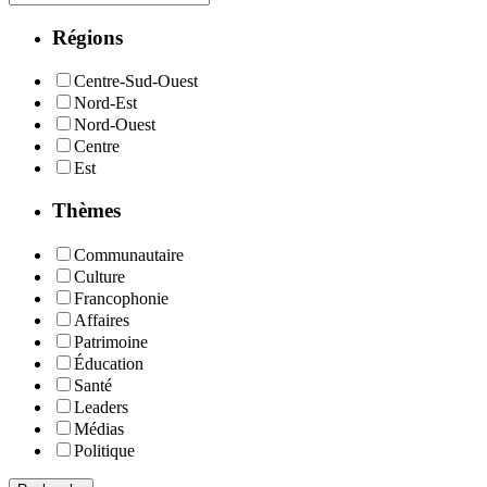
Régions
Centre-Sud-Ouest
Nord-Est
Nord-Ouest
Centre
Est
Thèmes
Communautaire
Culture
Francophonie
Affaires
Patrimoine
Éducation
Santé
Leaders
Médias
Politique