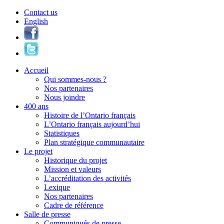
Contact us
English
Accueil
Qui sommes-nous ?
Nos partenaires
Nous joindre
400 ans
Histoire de l’Ontario français
L’Ontario français aujourd’hui
Statistiques
Plan stratégique communautaire
Le projet
Historique du projet
Mission et valeurs
L’accréditation des activités
Lexique
Nos partenaires
Cadre de référence
Salle de presse
Communiqués de presse