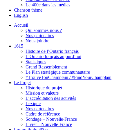
Le 400e dans les médias
Chanson thème
English
Accueil
Qui sommes-nous ?
Nos partenaires
Nous joindre
1615
Histoire de l’Ontario français
L’Ontario français aujourd’hui
Statistiques
Grand Rassemblement
Le Plan stratégique communautaire
#TrouveTonChamplain / #FindYourChamplain
Le Projet
Historique du projet
Mission et valeurs
L’accréditation des activités
Lexique
Nos partenaires
Cadre de référence
Sondage – Nouvelle-France
Livret – Nouvelle-France
Les outils du 400e