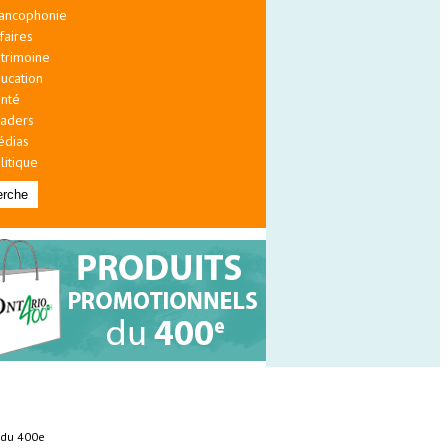
ancophonie
faires
trimoine
ucation
nté
aders
édias
litique
s du 400e