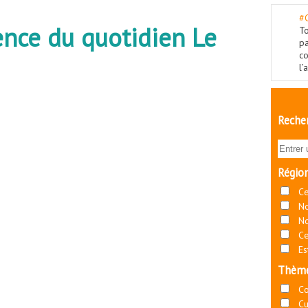
#
ence du quotidien Le
To
p
c
l’
Recher
Régio
Ce
No
No
Ce
Es
Thèm
C
Cu