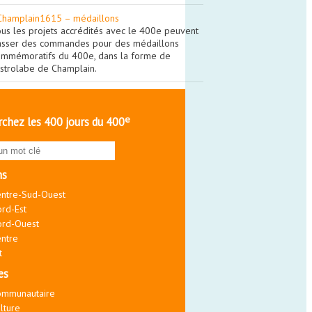
Champlain1615 – médaillons
us les projets accrédités avec le 400e peuvent
asser des commandes pour des médaillons
ommémoratifs du 400e, dans la forme de
astrolabe de Champlain.
e
chez les 400 jours du 400
ns
ntre-Sud-Ouest
rd-Est
rd-Ouest
ntre
t
es
ommunautaire
lture