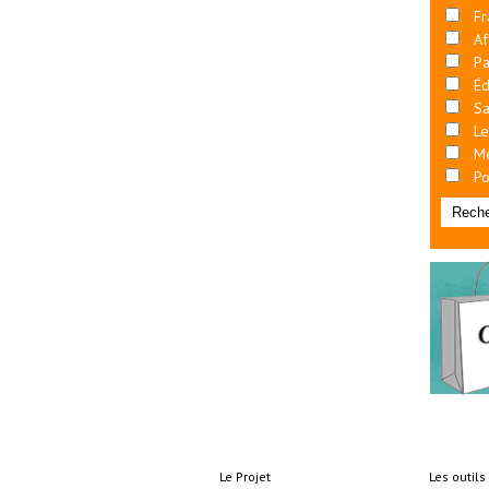
Fr
Af
Pa
Éd
Sa
Le
M
Po
Le Projet
Les outil