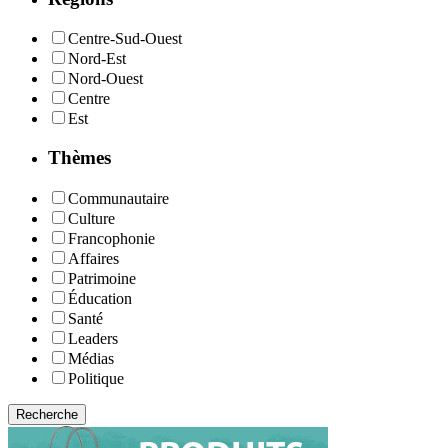
Centre-Sud-Ouest
Nord-Est
Nord-Ouest
Centre
Est
Thèmes
Communautaire
Culture
Francophonie
Affaires
Patrimoine
Éducation
Santé
Leaders
Médias
Politique