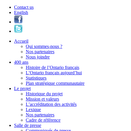
Contact us
English
Accueil
Qui sommes-nous ?
Nos partenaires
Nous joindre
400 ans
Histoire de l’Ontario français
L’Ontario français aujourd’hui
Statistiques
Plan stratégique communautaire
Le projet
Historique du projet
Mission et valeurs
L’accréditation des activités
Lexique
Nos partenaires
Cadre de référence
Salle de presse
Communiqués de presse