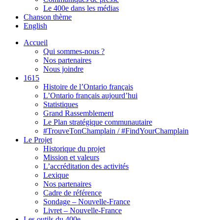
Le 400e dans les médias
Chanson thème
English
Accueil
Qui sommes-nous ?
Nos partenaires
Nous joindre
1615
Histoire de l’Ontario français
L’Ontario français aujourd’hui
Statistiques
Grand Rassemblement
Le Plan stratégique communautaire
#TrouveTonChamplain / #FindYourChamplain
Le Projet
Historique du projet
Mission et valeurs
L’accréditation des activités
Lexique
Nos partenaires
Cadre de référence
Sondage – Nouvelle-France
Livret – Nouvelle-France
Les outils du 400e