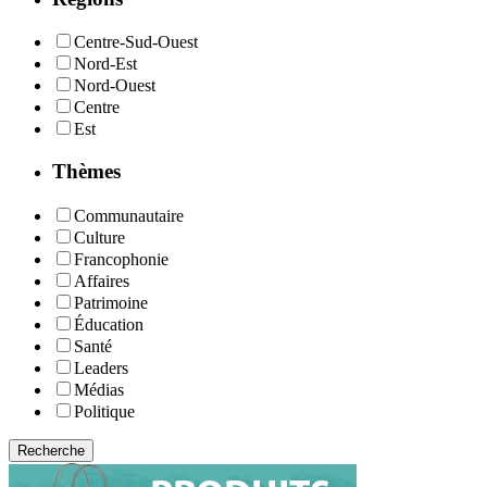
Centre-Sud-Ouest
Nord-Est
Nord-Ouest
Centre
Est
Thèmes
Communautaire
Culture
Francophonie
Affaires
Patrimoine
Éducation
Santé
Leaders
Médias
Politique