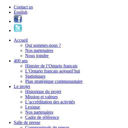
Contact us
English
Accueil
Qui sommes-nous ?
Nos partenaires
Nous joindre
400 ans
Histoire de l’Ontario français
L’Ontario français aujourd’hui
Statistiques
Plan stratégique communautaire
Le projet
Historique du projet
Mission et valeurs
L’accréditation des activités
Lexique
Nos partenaires
Cadre de référence
Salle de presse
Communiqués de presse