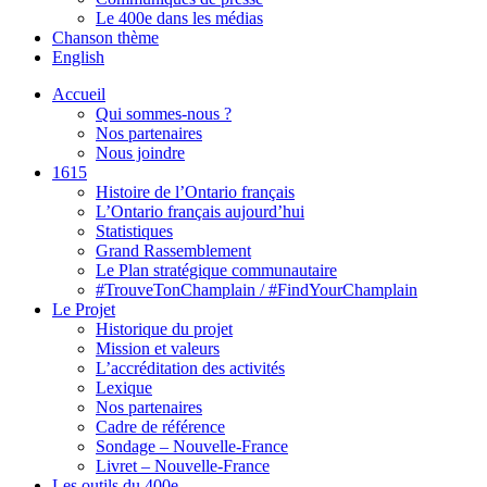
Le 400e dans les médias
Chanson thème
English
Accueil
Qui sommes-nous ?
Nos partenaires
Nous joindre
1615
Histoire de l’Ontario français
L’Ontario français aujourd’hui
Statistiques
Grand Rassemblement
Le Plan stratégique communautaire
#TrouveTonChamplain / #FindYourChamplain
Le Projet
Historique du projet
Mission et valeurs
L’accréditation des activités
Lexique
Nos partenaires
Cadre de référence
Sondage – Nouvelle-France
Livret – Nouvelle-France
Les outils du 400e