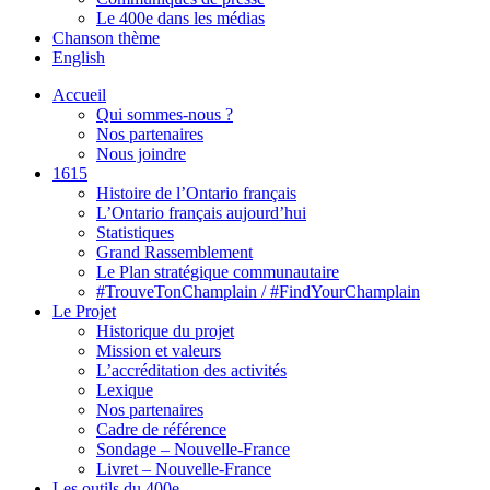
Le 400e dans les médias
Chanson thème
English
Accueil
Qui sommes-nous ?
Nos partenaires
Nous joindre
1615
Histoire de l’Ontario français
L’Ontario français aujourd’hui
Statistiques
Grand Rassemblement
Le Plan stratégique communautaire
#TrouveTonChamplain / #FindYourChamplain
Le Projet
Historique du projet
Mission et valeurs
L’accréditation des activités
Lexique
Nos partenaires
Cadre de référence
Sondage – Nouvelle-France
Livret – Nouvelle-France
Les outils du 400e