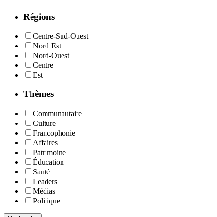
Régions
Centre-Sud-Ouest
Nord-Est
Nord-Ouest
Centre
Est
Thèmes
Communautaire
Culture
Francophonie
Affaires
Patrimoine
Éducation
Santé
Leaders
Médias
Politique