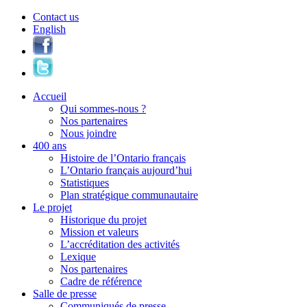
Contact us
English
Accueil
Qui sommes-nous ?
Nos partenaires
Nous joindre
400 ans
Histoire de l’Ontario français
L’Ontario français aujourd’hui
Statistiques
Plan stratégique communautaire
Le projet
Historique du projet
Mission et valeurs
L’accréditation des activités
Lexique
Nos partenaires
Cadre de référence
Salle de presse
Communiqués de presse