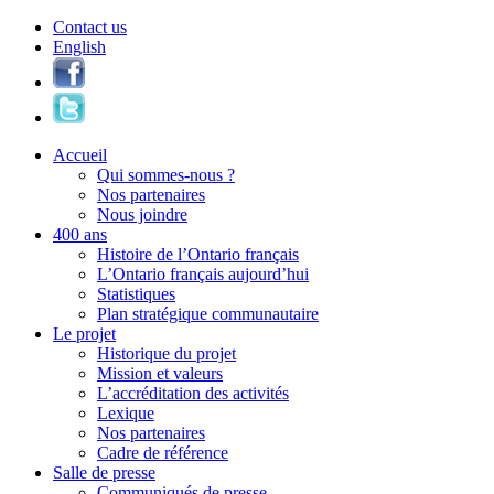
Contact us
English
Accueil
Qui sommes-nous ?
Nos partenaires
Nous joindre
400 ans
Histoire de l’Ontario français
L’Ontario français aujourd’hui
Statistiques
Plan stratégique communautaire
Le projet
Historique du projet
Mission et valeurs
L’accréditation des activités
Lexique
Nos partenaires
Cadre de référence
Salle de presse
Communiqués de presse