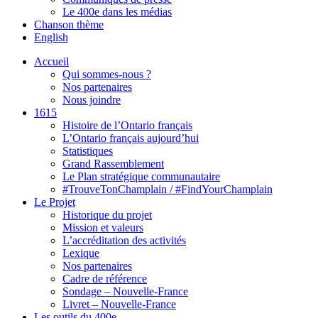
Le 400e dans les médias
Chanson thème
English
Accueil
Qui sommes-nous ?
Nos partenaires
Nous joindre
1615
Histoire de l’Ontario français
L’Ontario français aujourd’hui
Statistiques
Grand Rassemblement
Le Plan stratégique communautaire
#TrouveTonChamplain / #FindYourChamplain
Le Projet
Historique du projet
Mission et valeurs
L’accréditation des activités
Lexique
Nos partenaires
Cadre de référence
Sondage – Nouvelle-France
Livret – Nouvelle-France
Les outils du 400e