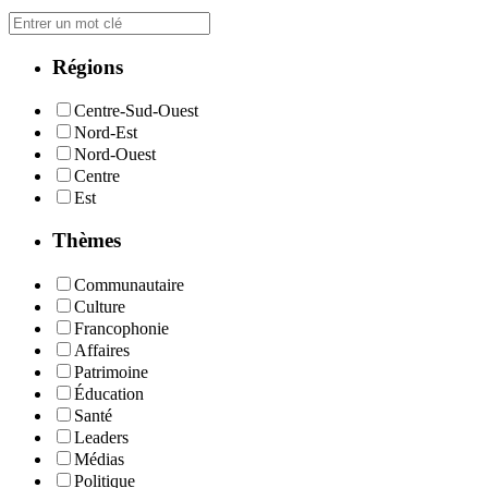
Régions
Centre-Sud-Ouest
Nord-Est
Nord-Ouest
Centre
Est
Thèmes
Communautaire
Culture
Francophonie
Affaires
Patrimoine
Éducation
Santé
Leaders
Médias
Politique