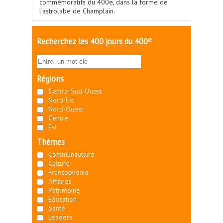
commémoratifs du 400e, dans la forme de
l’astrolabe de Champlain.
e
Recherchez les 400 jours du 400
Régions
Centre-Sud-Ouest
Nord-Est
Nord-Ouest
Centre
Est
Thèmes
Communautaire
Culture
Francophonie
Affaires
Patrimoine
Éducation
Santé
Leaders