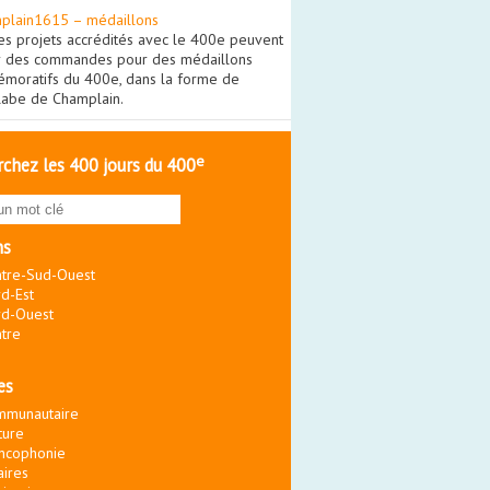
plain1615 – médaillons
es projets accrédités avec le 400e peuvent
r des commandes pour des médaillons
moratifs du 400e, dans la forme de
olabe de Champlain.
e
chez les 400 jours du 400
ns
tre-Sud-Ouest
d-Est
d-Ouest
tre
es
mmunautaire
ture
ncophonie
aires