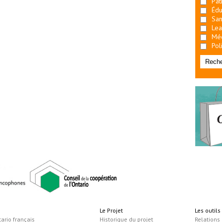
Pat
Édu
San
Lea
Mé
Pol
Le Projet
Les outil
tario français
Historique du projet
Relations