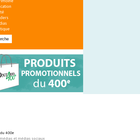
rimoine
cation
té
ders
dias
itique
s du 400e
 médias et médias sociaux