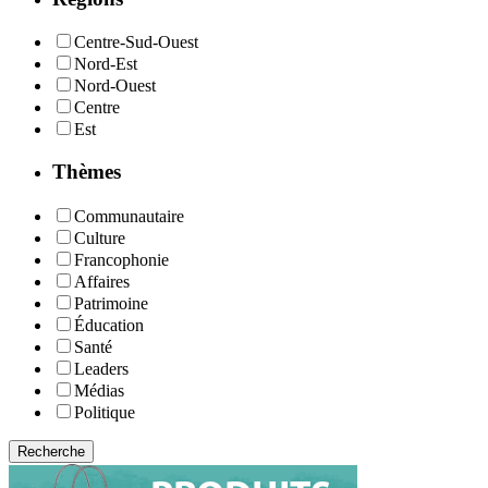
Centre-Sud-Ouest
Nord-Est
Nord-Ouest
Centre
Est
Thèmes
Communautaire
Culture
Francophonie
Affaires
Patrimoine
Éducation
Santé
Leaders
Médias
Politique