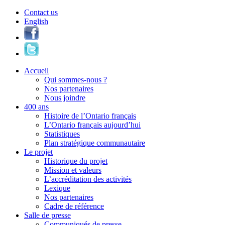
Contact us
English
Accueil
Qui sommes-nous ?
Nos partenaires
Nous joindre
400 ans
Histoire de l’Ontario français
L’Ontario français aujourd’hui
Statistiques
Plan stratégique communautaire
Le projet
Historique du projet
Mission et valeurs
L’accréditation des activités
Lexique
Nos partenaires
Cadre de référence
Salle de presse
Communiqués de presse