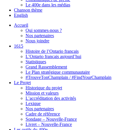
Le 400e dans les médias
Chanson thème
English
Accueil
Qui sommes-nous ?
Nos partenaires
Nous joindre
1615
Histoire de l’Ontario français
L’Ontario français aujourd’hui
Statistiques
Grand Rassemblement
Le Plan stratégique communautaire
#TrouveTonChamplain / #FindYourChamplain
Le Projet
Historique du projet
Mission et valeurs
L’accréditation des activités
Lexique
Nos partenaires
Cadre de référence
Sondage – Nouvelle-France
Livret – Nouvelle-France
Les outils du 400e