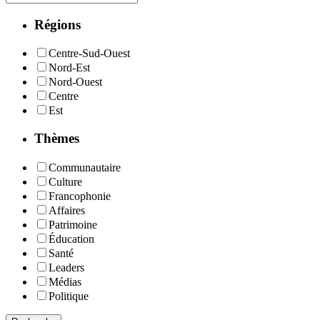
Régions
Centre-Sud-Ouest
Nord-Est
Nord-Ouest
Centre
Est
Thèmes
Communautaire
Culture
Francophonie
Affaires
Patrimoine
Éducation
Santé
Leaders
Médias
Politique