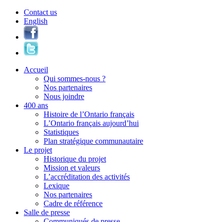
Contact us
English
Accueil
Qui sommes-nous ?
Nos partenaires
Nous joindre
400 ans
Histoire de l’Ontario français
L’Ontario français aujourd’hui
Statistiques
Plan stratégique communautaire
Le projet
Historique du projet
Mission et valeurs
L’accréditation des activités
Lexique
Nos partenaires
Cadre de référence
Salle de presse
Communiqués de presse