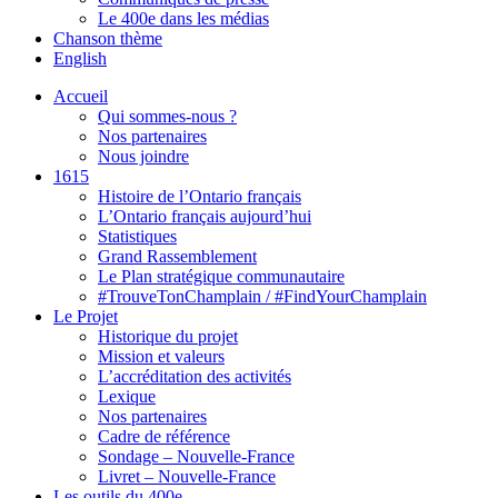
Le 400e dans les médias
Chanson thème
English
Accueil
Qui sommes-nous ?
Nos partenaires
Nous joindre
1615
Histoire de l’Ontario français
L’Ontario français aujourd’hui
Statistiques
Grand Rassemblement
Le Plan stratégique communautaire
#TrouveTonChamplain / #FindYourChamplain
Le Projet
Historique du projet
Mission et valeurs
L’accréditation des activités
Lexique
Nos partenaires
Cadre de référence
Sondage – Nouvelle-France
Livret – Nouvelle-France
Les outils du 400e