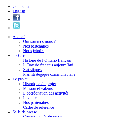
Contact us
English
Accueil
Qui sommes-nous ?
Nos partenaires
Nous joindre
400 ans
Histoire de l’Ontario français
L’Ontario français aujourd’hui
Statistiques
Plan stratégique communautaire
Le projet
Historique du projet
Mission et valeurs
L’accréditation des activités
Lexique
Nos partenaires
Cadre de référence
Salle de presse
Communiqués de presse