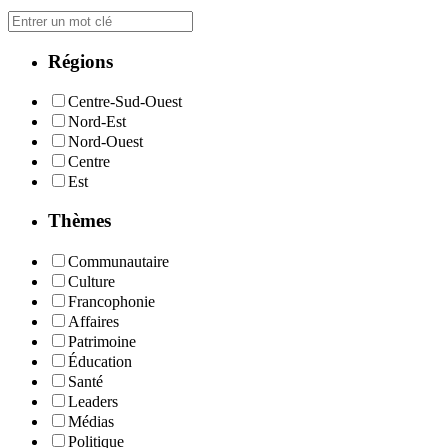
Régions
Centre-Sud-Ouest
Nord-Est
Nord-Ouest
Centre
Est
Thèmes
Communautaire
Culture
Francophonie
Affaires
Patrimoine
Éducation
Santé
Leaders
Médias
Politique