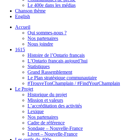
Le 400e dans les médias
Chanson thème
English
Accueil
Qui sommes-nous ?
Nos partenaires
Nous joindre
1615
Histoire de l’Ontario français
L’Ontario français aujourd’hui
Statistiques
Grand Rassemblement
Le Plan stratégique communautaire
#TrouveTonChamplain / #FindYourChamplain
Le Projet
Historique du projet
Mission et valeurs
L’accréditation des activités
Lexique
Nos partenaires
Cadre de référence
Sondage – Nouvelle-France
Livret – Nouvelle-France
Les outils du 400e