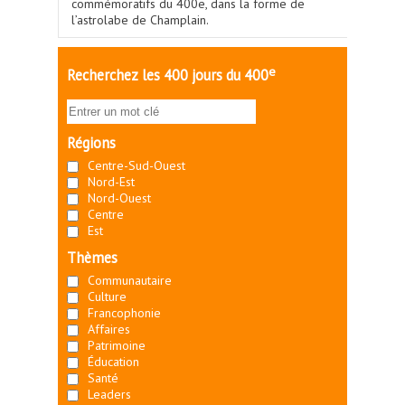
commémoratifs du 400e, dans la forme de
l’astrolabe de Champlain.
e
Recherchez les 400 jours du 400
Régions
Centre-Sud-Ouest
Nord-Est
Nord-Ouest
Centre
Est
Thèmes
Communautaire
Culture
Francophonie
Affaires
Patrimoine
Éducation
Santé
Leaders