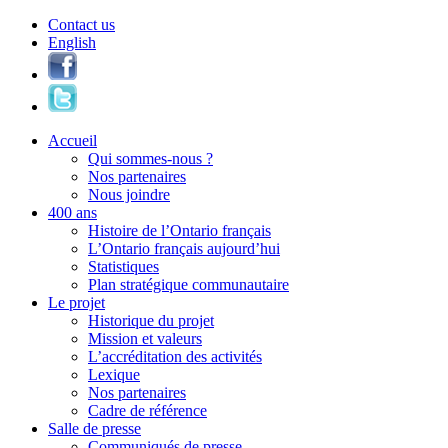
Contact us
English
Accueil
Qui sommes-nous ?
Nos partenaires
Nous joindre
400 ans
Histoire de l’Ontario français
L’Ontario français aujourd’hui
Statistiques
Plan stratégique communautaire
Le projet
Historique du projet
Mission et valeurs
L’accréditation des activités
Lexique
Nos partenaires
Cadre de référence
Salle de presse
Communiqués de presse