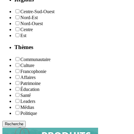
Centre-Sud-Ouest
Nord-Est
Nord-Ouest
Centre
Est
Thèmes
Communautaire
Culture
Francophonie
Affaires
Patrimoine
Éducation
Santé
Leaders
Médias
Politique