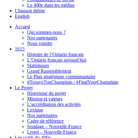
Le 400e dans les médias
Chanson thème
English
Accueil
Qui sommes-nous ?
Nos partenaires
Nous joindre
1615
Histoire de l’Ontario français
L’Ontario français aujourd’hui
Statistiques
Grand Rassemblement
Le Plan stratégique communautaire
#TrouveTonChamplain / #FindYourChamplain
Le Projet
Historique du projet
Mission et valeurs
L’accréditation des activités
Lexique
Nos partenaires
Cadre de référence
Sondage – Nouvelle-France
Livret – Nouvelle-France
Les outils du 400e