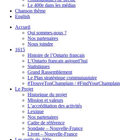
Le 400e dans les médias
Chanson thème
English
Accueil
Qui sommes-nous ?
Nos partenaires
Nous joindre
1615
Histoire de l’Ontario français
L’Ontario français aujourd’hui
Statistiques
Grand Rassemblement
Le Plan stratégique communautaire
#TrouveTonChamplain / #FindYourChamplain
Le Projet
Historique du projet
Mission et valeurs
L’accréditation des activités
Lexique
Nos partenaires
Cadre de référence
Sondage – Nouvelle-France
Livret – Nouvelle-France
Les outils du 400e