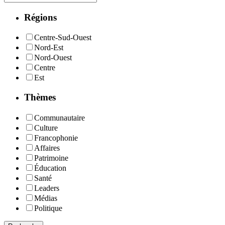
Régions
Centre-Sud-Ouest
Nord-Est
Nord-Ouest
Centre
Est
Thèmes
Communautaire
Culture
Francophonie
Affaires
Patrimoine
Éducation
Santé
Leaders
Médias
Politique