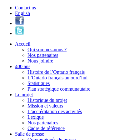
Contact us
English
Accueil
Qui sommes-nous ?
Nos partenaires
Nous joindre
400 ans
Histoire de l’Ontario français
L’Ontario français aujourd’hui
Statistiques
Plan stratégique communautaire
Le projet
Historique du projet
Mission et valeurs
L’accréditation des activités
Lexique
Nos partenaires
Cadre de référence
Salle de presse
Communiqués de presse