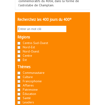
commémoratifs du 400e, dans la forme de
l’astrolabe de Champlain.
e
Recherchez les 400 jours du 400
Régions
Centre-Sud-Ouest
Nord-Est
Nord-Ouest
Centre
Est
Thèmes
Communautaire
Culture
Francophonie
Affaires
Patrimoine
Éducation
Santé
Leaders