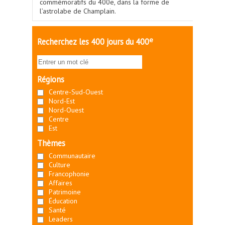
commémoratifs du 400e, dans la forme de
l’astrolabe de Champlain.
e
Recherchez les 400 jours du 400
Régions
Centre-Sud-Ouest
Nord-Est
Nord-Ouest
Centre
Est
Thèmes
Communautaire
Culture
Francophonie
Affaires
Patrimoine
Éducation
Santé
Leaders