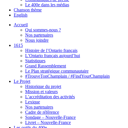
Le 400e dans les médias
Chanson thème
English
Accueil
Qui sommes-nous ?
Nos partenaires
Nous joindre
1615
Histoire de l’Ontario français
L’Ontario français aujourd’hui
Statistiques
Grand Rassemblement
Le Plan stratégique communautaire
#TrouveTonChamplain / #FindYourChamplain
Le Projet
Historique du projet
Mission et valeurs
L’accréditation des activités
Lexique
Nos partenaires
Cadre de référence
Sondage – Nouvelle-France
Livret – Nouvelle-France
Les outils du 400e