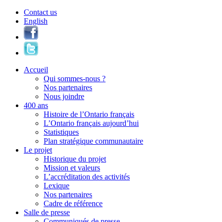
Contact us
English
Accueil
Qui sommes-nous ?
Nos partenaires
Nous joindre
400 ans
Histoire de l’Ontario français
L’Ontario français aujourd’hui
Statistiques
Plan stratégique communautaire
Le projet
Historique du projet
Mission et valeurs
L’accréditation des activités
Lexique
Nos partenaires
Cadre de référence
Salle de presse
Communiqués de presse