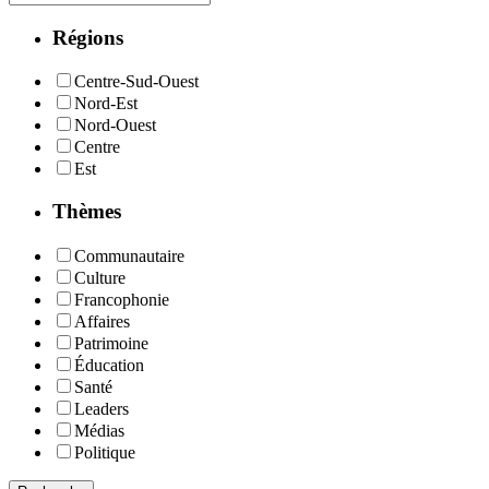
Régions
Centre-Sud-Ouest
Nord-Est
Nord-Ouest
Centre
Est
Thèmes
Communautaire
Culture
Francophonie
Affaires
Patrimoine
Éducation
Santé
Leaders
Médias
Politique