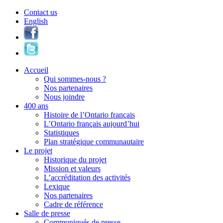
Contact us
English
Accueil
Qui sommes-nous ?
Nos partenaires
Nous joindre
400 ans
Histoire de l’Ontario français
L’Ontario français aujourd’hui
Statistiques
Plan stratégique communautaire
Le projet
Historique du projet
Mission et valeurs
L’accréditation des activités
Lexique
Nos partenaires
Cadre de référence
Salle de presse
Communiqués de presse