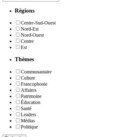
Régions
Centre-Sud-Ouest
Nord-Est
Nord-Ouest
Centre
Est
Thèmes
Communautaire
Culture
Francophonie
Affaires
Patrimoine
Éducation
Santé
Leaders
Médias
Politique