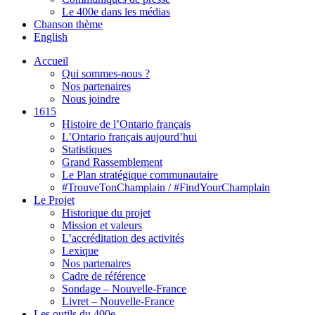
Le 400e dans les médias
Chanson thème
English
Accueil
Qui sommes-nous ?
Nos partenaires
Nous joindre
1615
Histoire de l’Ontario français
L’Ontario français aujourd’hui
Statistiques
Grand Rassemblement
Le Plan stratégique communautaire
#TrouveTonChamplain / #FindYourChamplain
Le Projet
Historique du projet
Mission et valeurs
L’accréditation des activités
Lexique
Nos partenaires
Cadre de référence
Sondage – Nouvelle-France
Livret – Nouvelle-France
Les outils du 400e