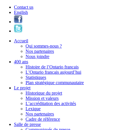
Contact us
English
Accueil
Qui sommes-nous ?
Nos partenaires
Nous joindre
400 ans
Histoire de l’Ontario français
L’Ontario français aujourd’hui
Statistiques
Plan stratégique communautaire
Le projet
Historique du projet
Mission et valeurs
L’accréditation des activités
Lexique
Nos partenaires
Cadre de référence
Salle de presse
Communiqués de presse