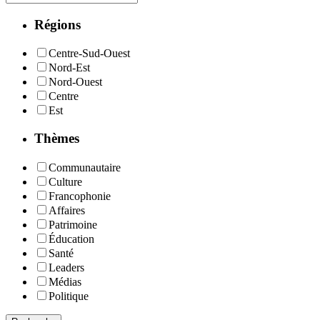
Régions
Centre-Sud-Ouest
Nord-Est
Nord-Ouest
Centre
Est
Thèmes
Communautaire
Culture
Francophonie
Affaires
Patrimoine
Éducation
Santé
Leaders
Médias
Politique