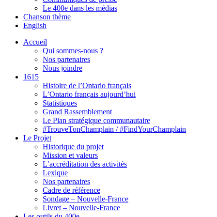
Le 400e dans les médias
Chanson thème
English
Accueil
Qui sommes-nous ?
Nos partenaires
Nous joindre
1615
Histoire de l’Ontario français
L’Ontario français aujourd’hui
Statistiques
Grand Rassemblement
Le Plan stratégique communautaire
#TrouveTonChamplain / #FindYourChamplain
Le Projet
Historique du projet
Mission et valeurs
L’accréditation des activités
Lexique
Nos partenaires
Cadre de référence
Sondage – Nouvelle-France
Livret – Nouvelle-France
Les outils du 400e