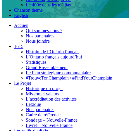
Le 400e dans les médias
Chanson thème
English
Accueil
Qui sommes-nous ?
Nos partenaires
Nous joindre
1615
Histoire de l’Ontario français
L’Ontario français aujourd’hui
Statistiques
Grand Rassemblement
Le Plan stratégique communautaire
#TrouveTonChamplain / #FindYourChamplain
Le Projet
Historique du projet
Mission et valeurs
L’accréditation des activités
Lexique
Nos partenaires
Cadre de référence
Sondage – Nouvelle-France
Livret – Nouvelle-France
Les outils du 400e