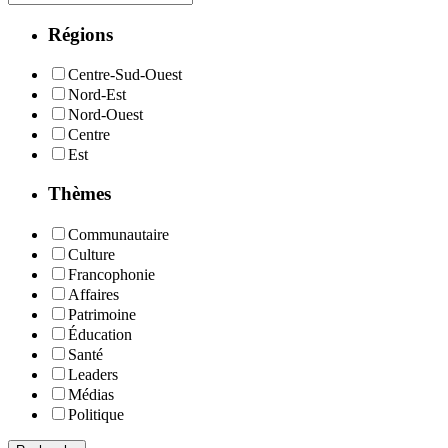
Régions
Centre-Sud-Ouest
Nord-Est
Nord-Ouest
Centre
Est
Thèmes
Communautaire
Culture
Francophonie
Affaires
Patrimoine
Éducation
Santé
Leaders
Médias
Politique