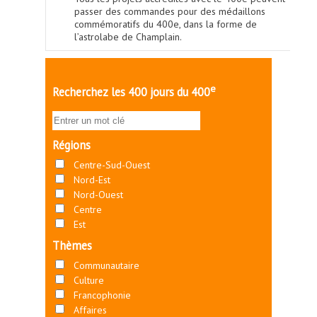
passer des commandes pour des médaillons
commémoratifs du 400e, dans la forme de
l’astrolabe de Champlain.
e
Recherchez les 400 jours du 400
Régions
Centre-Sud-Ouest
Nord-Est
Nord-Ouest
Centre
Est
Thèmes
Communautaire
Culture
Francophonie
Affaires