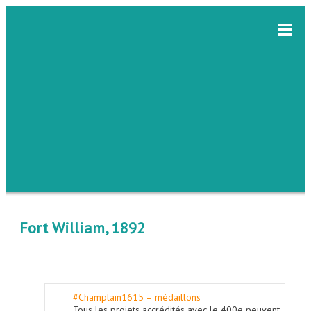
Fort William, 1892
#Champlain1615 – médaillons
Tous les projets accrédités avec le 400e peuvent