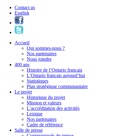
Contact us
English
Accueil
Qui sommes-nous ?
Nos partenaires
Nous joindre
400 ans
Histoire de l’Ontario français
L’Ontario français aujourd’hui
Statistiques
Plan stratégique communautaire
Le projet
Historique du projet
Mission et valeurs
L’accréditation des activités
Lexique
Nos partenaires
Cadre de référence
Salle de presse
Communiqués de presse