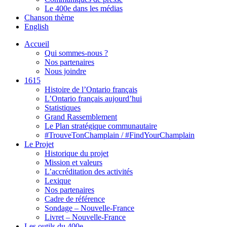
Le 400e dans les médias
Chanson thème
English
Accueil
Qui sommes-nous ?
Nos partenaires
Nous joindre
1615
Histoire de l’Ontario français
L’Ontario français aujourd’hui
Statistiques
Grand Rassemblement
Le Plan stratégique communautaire
#TrouveTonChamplain / #FindYourChamplain
Le Projet
Historique du projet
Mission et valeurs
L’accréditation des activités
Lexique
Nos partenaires
Cadre de référence
Sondage – Nouvelle-France
Livret – Nouvelle-France
Les outils du 400e