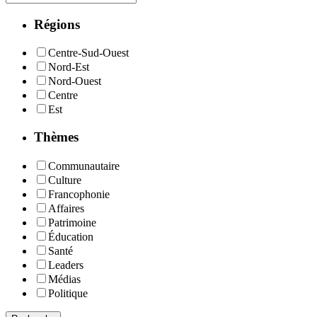
Régions
Centre-Sud-Ouest
Nord-Est
Nord-Ouest
Centre
Est
Thèmes
Communautaire
Culture
Francophonie
Affaires
Patrimoine
Éducation
Santé
Leaders
Médias
Politique