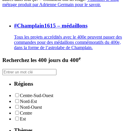
métrage produit par Adrienne Germain pour le savoir.
#Champlain1615 – médaillons
Tous les projets accrédités avec le 400e peuvent passer des
commandes pour des médaillons commémoratifs du 400e,
dans la forme de l’astrolabe de Champlain.
e
Recherchez les 400 jours du 400
Régions
Centre-Sud-Ouest
Nord-Est
Nord-Ouest
Centre
Est
Thèmes