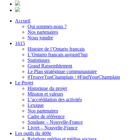
Accueil
Qui sommes-nous ?
Nos partenaires
Nous joindre
1615
Histoire de l’Ontario français
L’Ontario français aujourd’hui
Statistiques
Grand Rassemblement
Le Plan stratégique communautaire
#TrouveTonChamplain / #FindYourChamplain
Le Projet
Historique du projet
Mission et valeurs
L’accréditation des activités
Lexique
Nos partenaires
Cadre de référence
Sondage – Nouvelle-France
Livret – Nouvelle-France
Les outils du 400e
Relations médias et médias sociaux