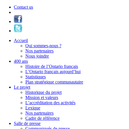
Contact us
Accueil
Qui sommes-nous ?
Nos partenaires
Nous joindre
400 ans
Histoire de l’Ontario français
L’Ontario français aujourd’hui
Statistiques
Plan stratégique communautaire
Le projet
Historique du projet
Mission et valeurs
L’accréditation des activités
Lexique
Nos partenaires
Cadre de référence
Salle de presse
Communiqués de presse