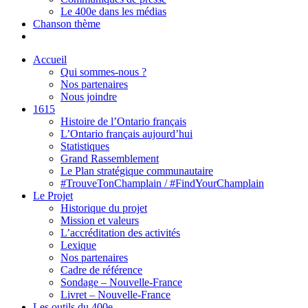
Le 400e dans les médias
Chanson thème
Accueil
Qui sommes-nous ?
Nos partenaires
Nous joindre
1615
Histoire de l’Ontario français
L’Ontario français aujourd’hui
Statistiques
Grand Rassemblement
Le Plan stratégique communautaire
#TrouveTonChamplain / #FindYourChamplain
Le Projet
Historique du projet
Mission et valeurs
L’accréditation des activités
Lexique
Nos partenaires
Cadre de référence
Sondage – Nouvelle-France
Livret – Nouvelle-France
Les outils du 400e