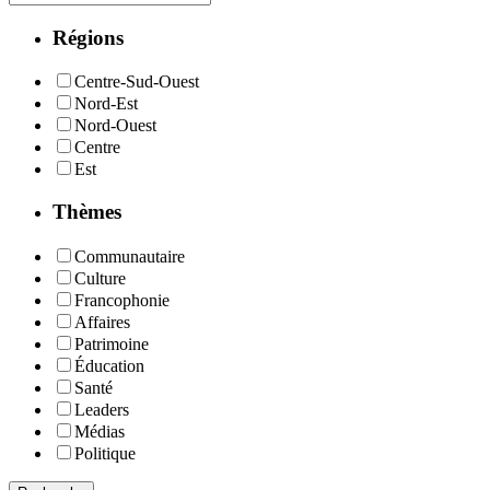
Régions
Centre-Sud-Ouest
Nord-Est
Nord-Ouest
Centre
Est
Thèmes
Communautaire
Culture
Francophonie
Affaires
Patrimoine
Éducation
Santé
Leaders
Médias
Politique