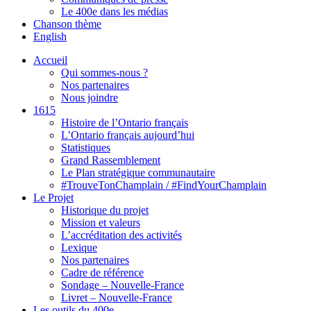
Le 400e dans les médias
Chanson thème
English
Accueil
Qui sommes-nous ?
Nos partenaires
Nous joindre
1615
Histoire de l’Ontario français
L’Ontario français aujourd’hui
Statistiques
Grand Rassemblement
Le Plan stratégique communautaire
#TrouveTonChamplain / #FindYourChamplain
Le Projet
Historique du projet
Mission et valeurs
L’accréditation des activités
Lexique
Nos partenaires
Cadre de référence
Sondage – Nouvelle-France
Livret – Nouvelle-France
Les outils du 400e