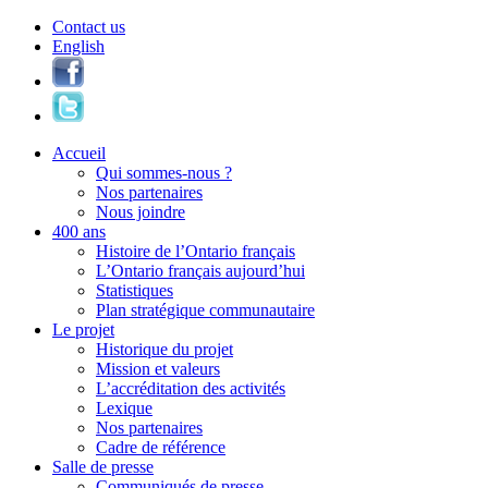
Contact us
English
Accueil
Qui sommes-nous ?
Nos partenaires
Nous joindre
400 ans
Histoire de l’Ontario français
L’Ontario français aujourd’hui
Statistiques
Plan stratégique communautaire
Le projet
Historique du projet
Mission et valeurs
L’accréditation des activités
Lexique
Nos partenaires
Cadre de référence
Salle de presse
Communiqués de presse