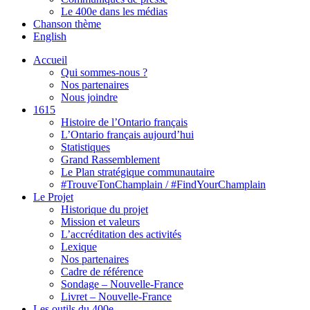
Le 400e dans les médias
Chanson thème
English
Accueil
Qui sommes-nous ?
Nos partenaires
Nous joindre
1615
Histoire de l’Ontario français
L’Ontario français aujourd’hui
Statistiques
Grand Rassemblement
Le Plan stratégique communautaire
#TrouveTonChamplain / #FindYourChamplain
Le Projet
Historique du projet
Mission et valeurs
L’accréditation des activités
Lexique
Nos partenaires
Cadre de référence
Sondage – Nouvelle-France
Livret – Nouvelle-France
Les outils du 400e