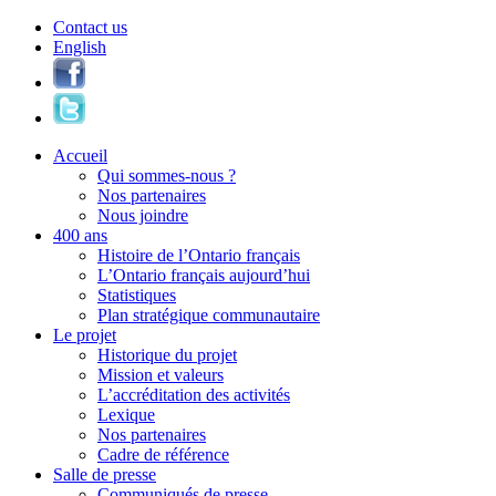
Contact us
English
Accueil
Qui sommes-nous ?
Nos partenaires
Nous joindre
400 ans
Histoire de l’Ontario français
L’Ontario français aujourd’hui
Statistiques
Plan stratégique communautaire
Le projet
Historique du projet
Mission et valeurs
L’accréditation des activités
Lexique
Nos partenaires
Cadre de référence
Salle de presse
Communiqués de presse