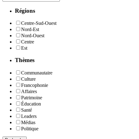
Régions
Centre-Sud-Ouest
Nord-Est
Nord-Ouest
Centre
Est
Thèmes
Communautaire
Culture
Francophonie
Affaires
Patrimoine
Éducation
Santé
Leaders
Médias
Politique