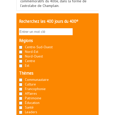
commémoratifs du 400e, dans la forme de
l’astrolabe de Champlain.
e
Recherchez les 400 jours du 400
Régions
Centre-Sud-Ouest
Nord-Est
Nord-Ouest
Centre
Est
Thèmes
Communautaire
Culture
Francophonie
Affaires
Patrimoine
Éducation
Santé
Leaders