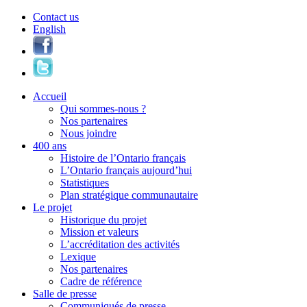
Contact us
English
Accueil
Qui sommes-nous ?
Nos partenaires
Nous joindre
400 ans
Histoire de l’Ontario français
L’Ontario français aujourd’hui
Statistiques
Plan stratégique communautaire
Le projet
Historique du projet
Mission et valeurs
L’accréditation des activités
Lexique
Nos partenaires
Cadre de référence
Salle de presse
Communiqués de presse