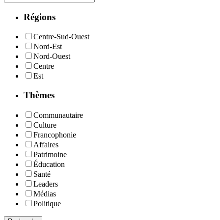
Régions
Centre-Sud-Ouest
Nord-Est
Nord-Ouest
Centre
Est
Thèmes
Communautaire
Culture
Francophonie
Affaires
Patrimoine
Éducation
Santé
Leaders
Médias
Politique