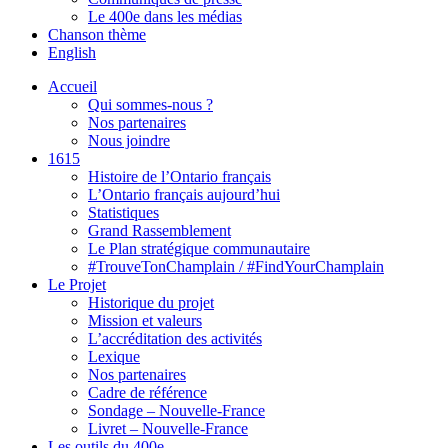
Le 400e dans les médias
Chanson thème
English
Accueil
Qui sommes-nous ?
Nos partenaires
Nous joindre
1615
Histoire de l’Ontario français
L’Ontario français aujourd’hui
Statistiques
Grand Rassemblement
Le Plan stratégique communautaire
#TrouveTonChamplain / #FindYourChamplain
Le Projet
Historique du projet
Mission et valeurs
L’accréditation des activités
Lexique
Nos partenaires
Cadre de référence
Sondage – Nouvelle-France
Livret – Nouvelle-France
Les outils du 400e