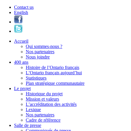
Contact us
English
Accueil
Qui sommes-nous ?
Nos partenaires
Nous joindre
400 ans
Histoire de l’Ontario français
L’Ontario français aujourd’hui
Statistiques
Plan stratégique communautaire
Le projet
Historique du projet
Mission et valeurs
L’accréditation des activités
Lexique
Nos partenaires
Cadre de référence
Salle de presse
Communiqués de presse