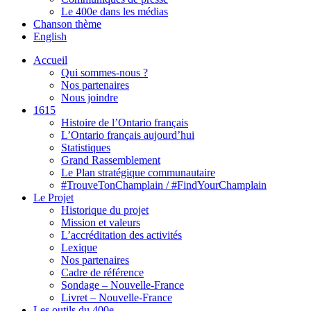
Le 400e dans les médias
Chanson thème
English
Accueil
Qui sommes-nous ?
Nos partenaires
Nous joindre
1615
Histoire de l’Ontario français
L’Ontario français aujourd’hui
Statistiques
Grand Rassemblement
Le Plan stratégique communautaire
#TrouveTonChamplain / #FindYourChamplain
Le Projet
Historique du projet
Mission et valeurs
L’accréditation des activités
Lexique
Nos partenaires
Cadre de référence
Sondage – Nouvelle-France
Livret – Nouvelle-France
Les outils du 400e