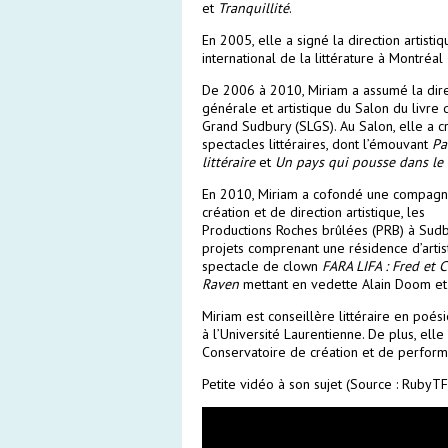
et
Tranquillité
.
En 2005, elle a signé la direction artist
international de la littérature à Montréa
De 2006 à 2010, Miriam a assumé la dire
générale et artistique du Salon du livre 
Grand Sudbury (SLGS). Au Salon, elle a c
spectacles littéraires, dont l’émouvant
Pa
littéraire
et
Un pays qui pousse dans le
En 2010, Miriam a cofondé une compagn
création et de direction artistique, les
Productions Roches brûlées (PRB) à Sudbu
projets comprenant une résidence d’artist
spectacle de clown
FARA LIFA : Fred et 
Raven
mettant en vedette Alain Doom et 
Miriam est conseillère littéraire en poés
à l’Université Laurentienne. De plus, ell
Conservatoire de création et de performa
Petite vidéo à son sujet (Source : RubyT