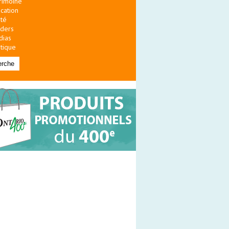
rimoine
cation
té
ders
dias
itique