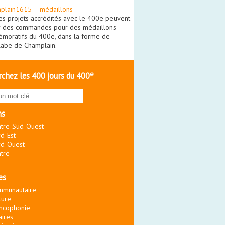
plain1615 – médaillons
es projets accrédités avec le 400e peuvent
r des commandes pour des médaillons
moratifs du 400e, dans la forme de
olabe de Champlain.
e
chez les 400 jours du 400
ns
tre-Sud-Ouest
d-Est
d-Ouest
tre
es
mmunautaire
ture
ncophonie
aires