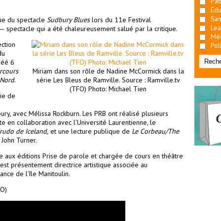
Pat
Édu
San
ique du spectacle
Sudbury Blues
lors du 11e Festival
Lea
l — spectacle qui a été chaleureusement salué par la critique.
Mé
ction
Pol
du
réé 6
rcours
Miriam dans son rôle de Nadine McCormick dans la
 Nord
.
série Les Bleus de Ramville. Source : Ramville.tv
(TFO) Photo: Michael Tien
ie de
ry, avec Mélissa Rockburn. Les PRB ont réalisé plusieurs
e en collaboration avec l’Université Laurentienne, le
Crudo de Iceland,
et une lecture publique de
Le Corbeau/The
John Turner.
ie aux éditions Prise de parole et chargée de cours en théâtre
e est présentement directrice artistique associée au
nce de l’île Manitoulin.
FO)