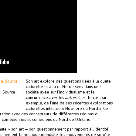
Son art explore des questions liées à la quête
culturelle et à la quête de sens dans une
. Source :
société axée sur l’individualisme et la
concurrence
avec les autres
. C’est le cas, par
exemple, de l’une de ses récentes explorations
culturelles intitulée « Nowhere du Nord ». Ce
oration avec des concepteurs de différentes régions du
ze comédiennes et comédiens du Nord de l’Ontario.
mute » son art — son questionnement par rapport à l’identité
nvironnement, la politique mondiale, les mouvements de société