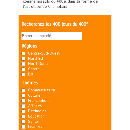
commémoratifs du 400e, dans la forme de
l’astrolabe de Champlain.
e
Recherchez les 400 jours du 400
Régions
Centre-Sud-Ouest
Nord-Est
Nord-Ouest
Centre
Est
Thèmes
Communautaire
Culture
Francophonie
Affaires
Patrimoine
Éducation
Santé
Leaders